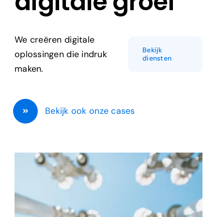
digitale groei
Adverteren
We creëren digitale
Branding
Bekijk
oplossingen die indruk
diensten
maken.
Bekijk ook onze cases