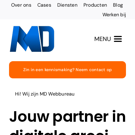
Ga
Over ons
Cases
Diensten
Producten
Blog
naar
Werken bij
inhoud
MENU
Totaaloplossingen
Zin in een kennismaking? Neem contact op
Websites & Design
Hi! Wij zijn MD Webbureau
Online vindbaarheid
Jouw partner in
Social Media