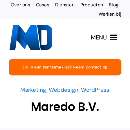
Ga
Over ons
Cases
Diensten
Producten
Blog
naar
Werken bij
inhoud
MENU
Totaaloplossingen
Zin in een kennismaking? Neem contact op
Websites & Design
Marketing
,
Webdesign
,
WordPress
Online vindbaarheid
Maredo B.V.
Social Media