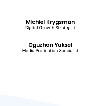
Michiel Krygsman
Digital Growth Strategist
Oguzhan Yuksel
Media Production Specialist
BEN
JIJ
ONS
NIEUWE
COLLEGA?