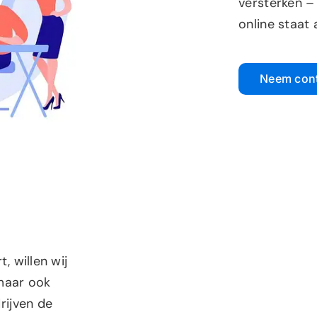
versterken –
online staat 
Neem cont
t, willen wij
maar ook
rijven de