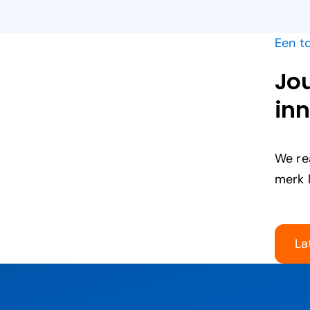
Een t
Jou
inn
We rea
merk 
La