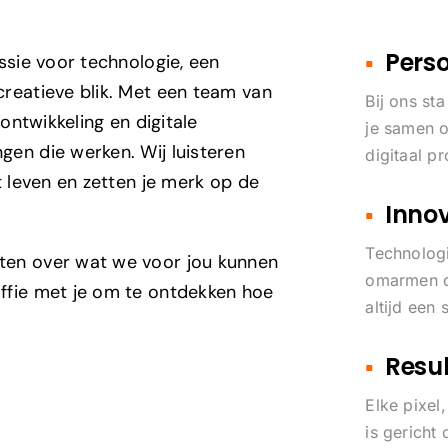
▪
Perso
ssie voor technologie, een
reatieve blik. Met een team van
Bij ons st
ontwikkeling en digitale
je samen o
en die werken. Wij luisteren
digitaal p
t leven en zetten je merk op de
▪
Innov
Technologie
ten over wat we voor jou kunnen
omarmen d
ffie met je om te ontdekken hoe
altijd een 
▪
Resul
Elke pixel
is gericht