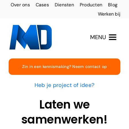
Ga
Over ons
Cases
Diensten
Producten
Blog
naar
Werken bij
inhoud
MENU
Totaaloplossingen
Zin in een kennismaking? Neem contact op
Websites & Design
Heb je project of idee?
Online vindbaarheid
Laten we
samenwerken!
Social Media