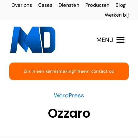
Ga
Over ons
Cases
Diensten
Producten
Blog
naar
Werken bij
inhoud
MENU
Totaaloplossingen
Zin in een kennismaking? Neem contact op
Websites & Design
WordPress
Online vindbaarheid
Ozzaro
Social Media