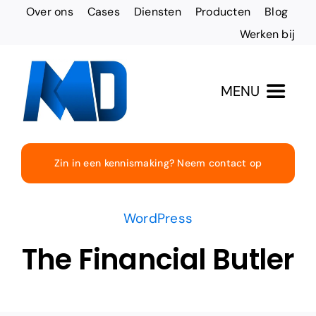
Ga
Over ons
Cases
Diensten
Producten
Blog
naar
Werken bij
inhoud
MENU
Totaaloplossingen
Zin in een kennismaking? Neem contact op
Websites & Design
WordPress
Online vindbaarheid
The Financial Butler
Social Media