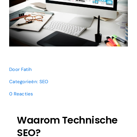
Door
Fatih
Categorieën:
SEO
on
0 Reacties
Waarom
Technische
SEO
Waarom Technische
de
sleutel
SEO?
is
tot