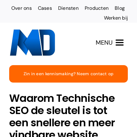
Ga
Over ons
Cases
Diensten
Producten
Blog
naar
Werken bij
inhoud
MENU
Totaaloplossingen
Zin in een kennismaking? Neem contact op
Websites & Design
Waarom Technische
Online vindbaarheid
SEO de sleutel is tot
een snellere en meer
Social Media
vindbare website