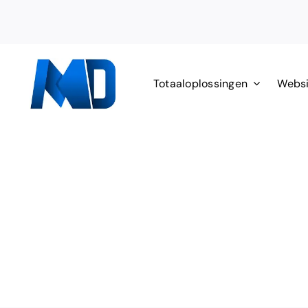
Ga
naar
inhoud
Totaaloplossingen
Websi