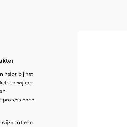
akter
n helpt bij het
kkelden wij een
een
at professioneel
 wijze tot een