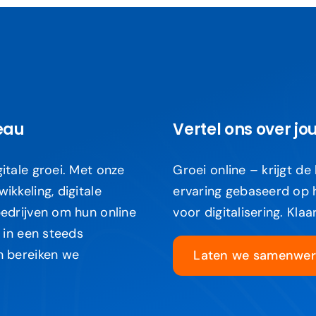
eau
Vertel ons over jo
itale groei. Met onze
Groei online – krijgt de
kkeling, digitale
ervaring gebaseerd op h
edrijven om hun online
voor digitalisering. Kla
 in een steeds
n bereiken we
Laten we samenwer