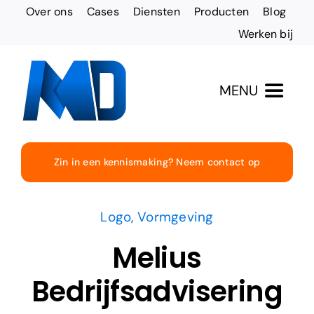
Ga
Over ons
Cases
Diensten
Producten
Blog
naar
Werken bij
inhoud
MENU
Totaaloplossingen
Zin in een kennismaking? Neem contact op
Websites & Design
Logo
,
Vormgeving
Online vindbaarheid
Melius
Bedrijfsadvisering
Social Media