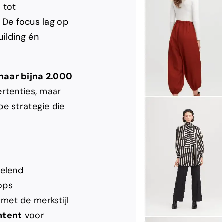
 tot
. De focus lag op
ilding én
naar bijna 2.000
ertenties, maar
pe strategie die
selend
ops
n met de merkstijl
ntent
voor