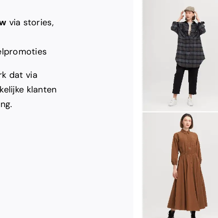
uw
via stories,
kelpromoties
k dat via
elijke klanten
ng.