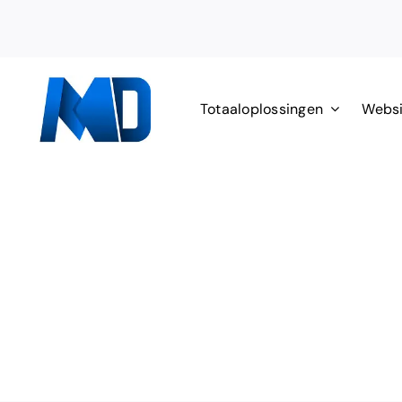
Ga
naar
inhoud
Totaaloplossingen
Websi