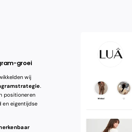
agram-groei
wikkelden wij
agramstrategie
.
n positioneren
d en eigentijdse
 herkenbaar