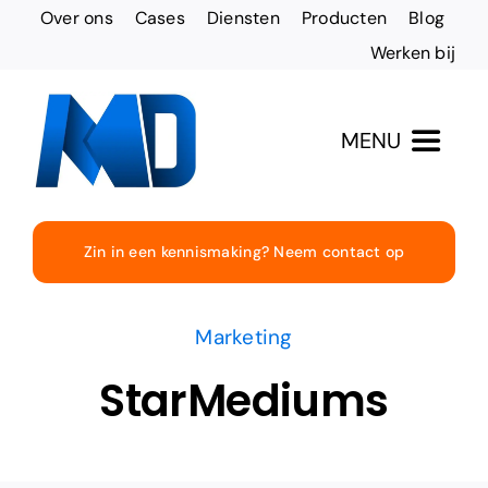
Ga
Over ons
Cases
Diensten
Producten
Blog
naar
Werken bij
inhoud
MENU
Totaaloplossingen
Zin in een kennismaking? Neem contact op
Websites & Design
Marketing
Online vindbaarheid
StarMediums
Social Media