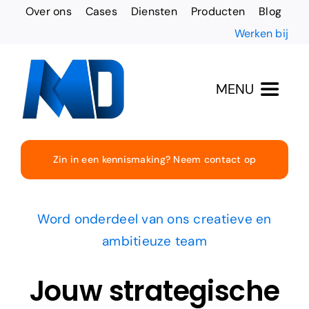
Ga
Over ons
Cases
Diensten
Producten
Blog
naar
Werken bij
inhoud
MENU
Totaaloplossingen
Zin in een kennismaking? Neem contact op
Websites & Design
Word onderdeel van ons creatieve en
Online vindbaarheid
ambitieuze team
Social Media
Jouw strategische