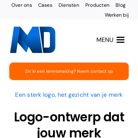
Ga
Over ons
Cases
Diensten
Producten
Blog
naar
Werken bij
inhoud
MENU
Totaaloplossingen
Zin in een kennismaking? Neem contact op
Websites & Design
Een sterk logo, het gezicht van je merk
Online vindbaarheid
Logo-ontwerp dat
Social Media
jouw merk