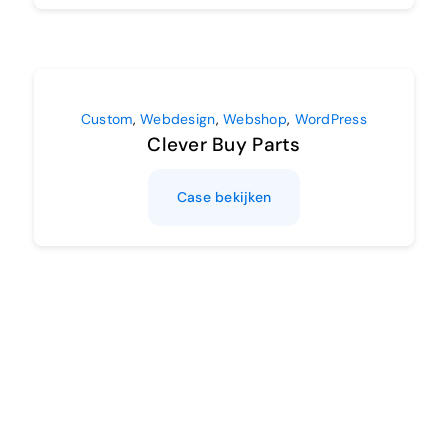
Custom
,
Webdesign
,
Webshop
,
WordPress
Clever Buy Parts
Case bekijken
Custom
,
Marketing
,
WordPress
Carwash Overvecht
Case bekijken