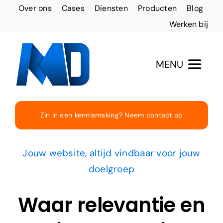
Ga
Over ons
Cases
Diensten
Producten
Blog
naar
Werken bij
inhoud
MENU
Totaaloplossingen
Zin in een kennismaking? Neem contact op
Websites & Design
Jouw website, altijd vindbaar voor jouw
Online vindbaarheid
doelgroep
Waar relevantie en
Social Media