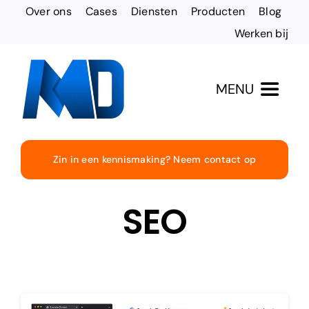
Ga
Over ons
Cases
Diensten
Producten
Blog
naar
Werken bij
inhoud
MENU
Totaaloplossingen
Zin in een kennismaking? Neem contact op
Websites & Design
SEO
Online vindbaarheid
Social Media